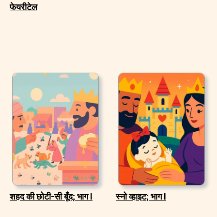
फेयरीटेल
शहद की छोटी-सी बूँद; भाग I
स्नो व्हाइट; भाग I