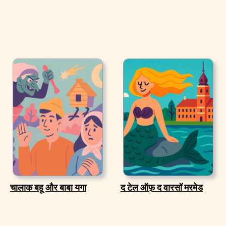
चालाक बहू और बाबा यगा
द टेल ऑफ़ द वारसॉ मरमेड