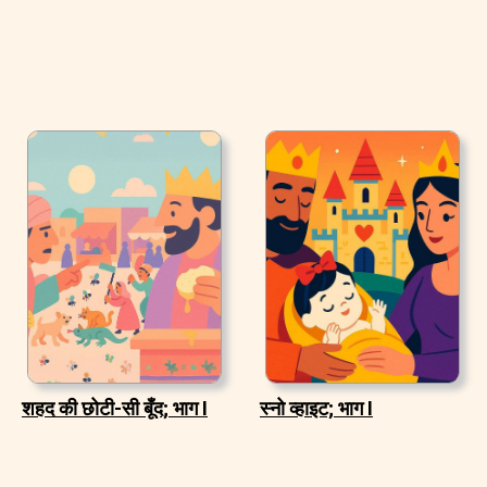
शहद की छोटी-सी बूँद; भाग I
स्नो व्हाइट; भाग I