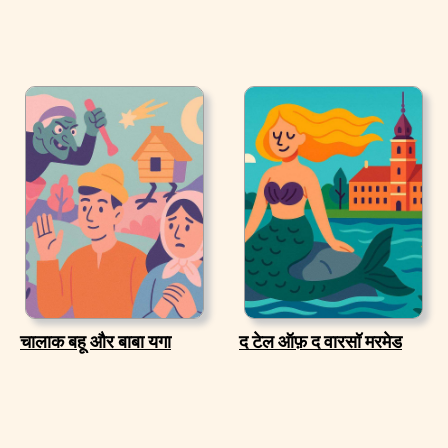
चालाक बहू और बाबा यगा
द टेल ऑफ़ द वारसॉ मरमेड