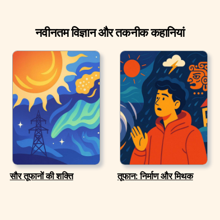
नवीनतम विज्ञान और तकनीक कहानियां
सौर तूफानों की शक्ति
तूफान: निर्माण और मिथक