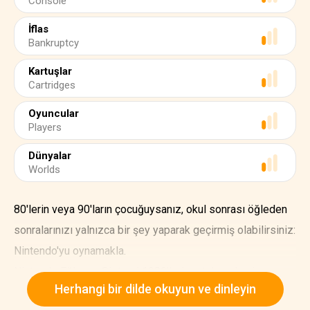
Console
İflas
Bankruptcy
Kartuşlar
Cartridges
Oyuncular
Players
Dünyalar
Worlds
80'lerin veya 90'ların çocuğuysanız, okul sonrası öğleden
sonralarınızı yalnızca bir şey yaparak geçirmiş olabilirsiniz:
Nintendo'yu oynamakla.
Nintendo Eğlence Sistemi 1980'lerin ortalarında piyasaya
Herhangi bir dilde okuyun ve dinleyin
sürüldü ve zamanının en çok satan oyun konsolu oldu.