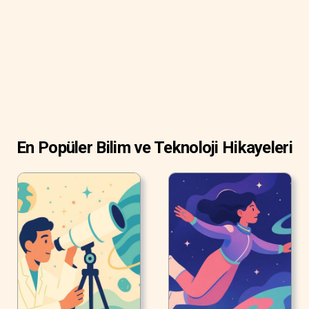
Zamanının en yaratıcı beyinlerinden biri olan Masayuki
Uemura olmasaydı bu rüya gerçek olmazdı.
En Popüler Bilim ve Teknoloji Hikayeleri