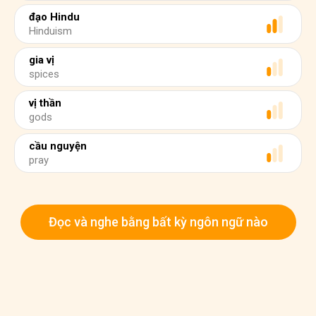
đạo Hindu
Hinduism
gia vị
spices
vị thần
gods
cầu nguyện
pray
Đọc và nghe bằng bất kỳ ngôn ngữ nào