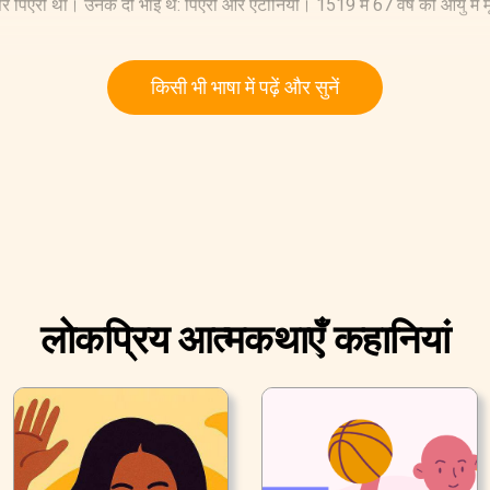
पिएरो था। उनके दो भाई थे: पिएरो और एंटोनियो। 1519 में 67 वर्ष की आयु में मृ
किसी भी भाषा में पढ़ें और सुनें
लोकप्रिय आत्मकथाएँ कहानियां