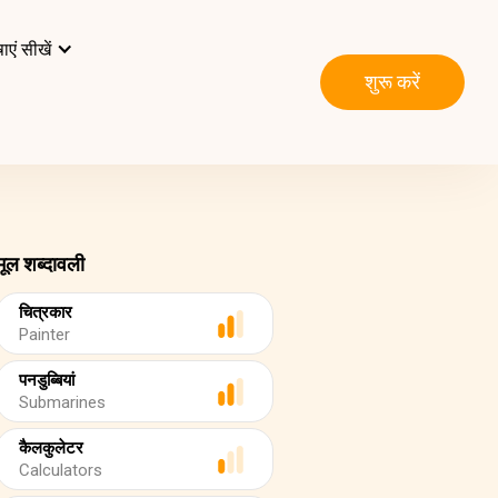
ाएं सीखें
शुरू करें
मूल शब्दावली
चित्रकार
Painter
पनडुब्बियां
Submarines
कैलकुलेटर
Calculators