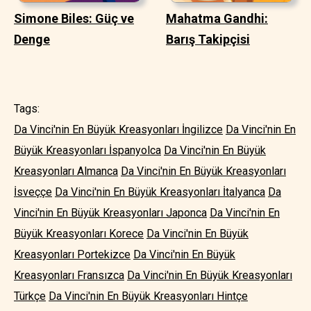
Simone Biles: Güç ve
Mahatma Gandhi:
Denge
Barış Takipçisi
Tags:
Da Vinci'nin En Büyük Kreasyonları İngilizce
Da Vinci'nin En
Büyük Kreasyonları İspanyolca
Da Vinci'nin En Büyük
Kreasyonları Almanca
Da Vinci'nin En Büyük Kreasyonları
İsveççe
Da Vinci'nin En Büyük Kreasyonları İtalyanca
Da
Vinci'nin En Büyük Kreasyonları Japonca
Da Vinci'nin En
Büyük Kreasyonları Korece
Da Vinci'nin En Büyük
Kreasyonları Portekizce
Da Vinci'nin En Büyük
Kreasyonları Fransızca
Da Vinci'nin En Büyük Kreasyonları
Türkçe
Da Vinci'nin En Büyük Kreasyonları Hintçe