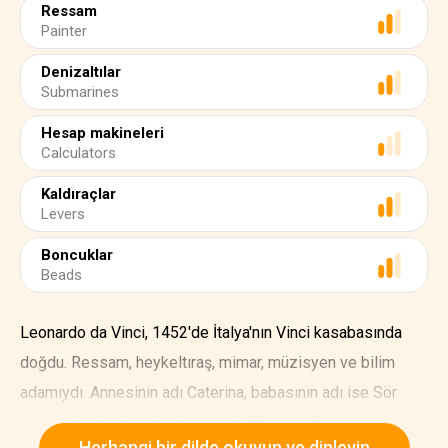
Ressam
Painter
Denizaltılar
Submarines
Hesap makineleri
Calculators
Kaldıraçlar
Levers
Boncuklar
Beads
Leonardo da Vinci, 1452'de İtalya'nın Vinci kasabasında
doğdu. Ressam, heykeltıraş, mimar, müzisyen ve bilim
adamıydı. Annesinin adı Caterina, babasının adı ise Sör
Piero'ydu. İki erkek kardeşi vardı: Piero ve Antonio.
Herhangi bir dilde okuyun ve dinleyin