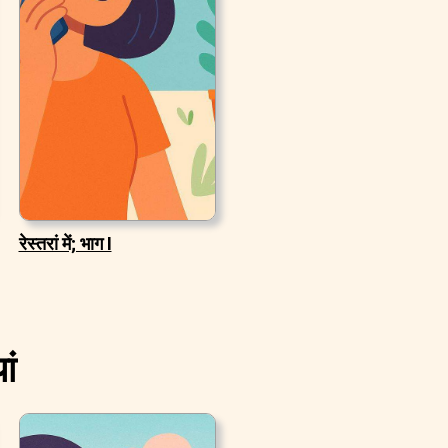
रेस्तरां में; भाग I
ां