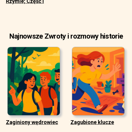
Rzymie; Część I
Najnowsze Zwroty i rozmowy historie
Zaginiony wędrowiec
Zagubione klucze