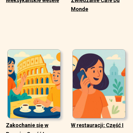
Meksykańskie wesele
Zwiedzanie Cafe Du
Monde
Zakochanie się w
W restauracji; Część I