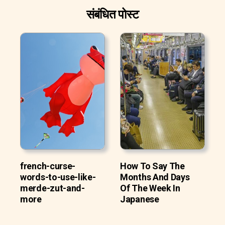
संबंधित पोस्ट
french-curse-
How To Say The
words-to-use-like-
Months And Days
merde-zut-and-
Of The Week In
more
Japanese