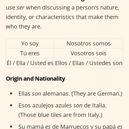
use
ser
when discussing a person's nature,
identity, or characteristics that make them
who they are.
Yo soy
Nosotros somos
Tú eres
Vosotros sois
Él / Ella / Usted es
Ellos / Ellas / Ustedes son
Origin and Nationality
Ellas
son
alemanas. (They are German.)
Esos azulejos azules
son
de Italia.
(Those blue tiles are from Italy.)
Su mamá
es
de Marruecos y su papá
es