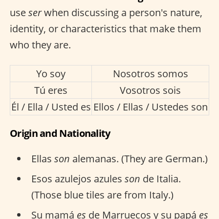
use
ser
when discussing a person's nature,
identity, or characteristics that make them
who they are.
Yo soy
Nosotros somos
Tú eres
Vosotros sois
Él / Ella / Usted es
Ellos / Ellas / Ustedes son
Origin and Nationality
Ellas
son
alemanas. (They are German.)
Esos azulejos azules
son
de Italia.
(Those blue tiles are from Italy.)
Su mamá
es
de Marruecos y su papá
es