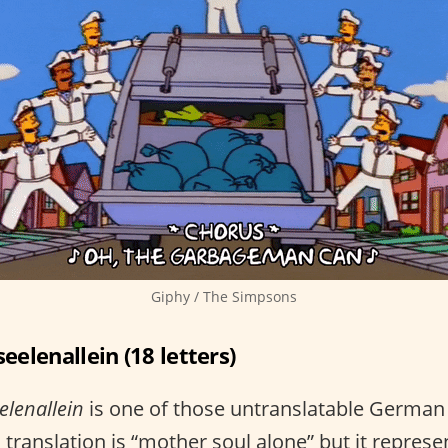
Giphy / The Simpsons
eelenallein (18 letters)
elenallein
is one of those untranslatable German
al translation is “mother soul alone” but it represe