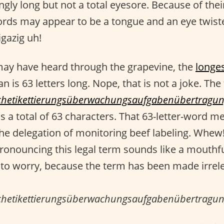
ingly long but not a total eyesore. Because of thei
rds may appear to be a tongue and an eye twist
igazig uh!
ay have heard through the grapevine, the
longe
n is 63 letters long. Nope, that is not a joke. The
schetikettierungsüberwachungsaufgabenübertragun
as a total of 63 characters. That 63-letter-word m
the delegation of monitoring beef labeling. Whew!
 pronouncing this legal term sounds like a mouthfu
to worry, because the term has been made irrel
,
schetikettierungsüberwachungsaufgabenübertragun