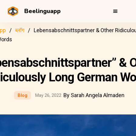
Beelinguapp
app
ब्लॉग
Lebensabschnittspartner & Other Ridiculo
Words
ensabschnittspartner” & 
diculously Long German Wo
By Sarah Angela Almaden
Blog
May 26, 2022