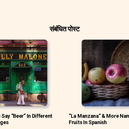
संबंधित पोस्ट
Say “Beer” In Different
“La Manzana” & More Na
ges
Fruits In Spanish