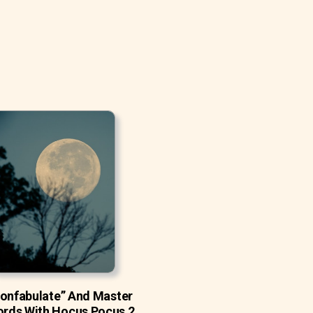
Confabulate” And Master
rds With Hocus Pocus 2