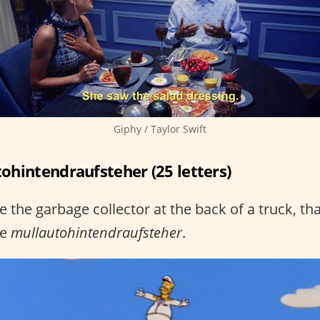
Giphy / Taylor Swift
ohintendraufsteher (25 letters)
e the garbage collector at the back of a truck, tha
he
mullautohintendraufsteher
.