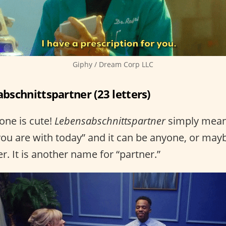
Giphy / Dream Corp LLC
bschnittspartner (23 letters)
 one is cute!
Lebensabschnittspartner
simply mean
ou are with today” and it can be anyone, or may
er. It is another name for “partner.”