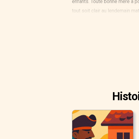
enfants. Toute bonne mère a po
tout soit clair au lendemain ma
vous pouviez rester éveillé (ch
très intéressant à observer. C’
s’attarderait avec amusement s
découvertes et d’autres moins jo
hors de sa vue. À votre réveil
sommeil auront été pliées en to
pensées, prêtes à vous accom
Histo