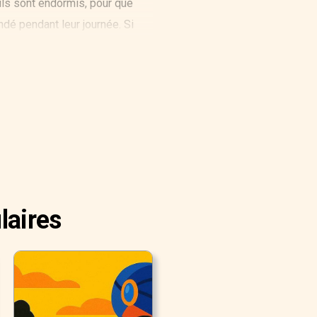
ils sont endormis, pour que
ndé pendant leur journée. Si
che, et vous trouveriez cela
enoux, je présume. Elle
ela. Elle ferait de jolies
n, et rangerait cela vite fait
us aviez emmenées dans votre
aner au-dessus vos plus belles
laires