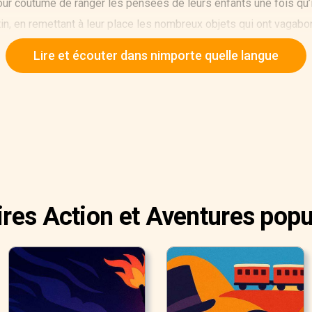
ur coutume de ranger les pensées de leurs enfants une fois qu’
tin, en remettant à leur place les nombreux objets qui ont vagabo
ose impossible, bien sûr) vous verriez votre propre mère à la tâ
Lire et écouter dans nimporte quelle langue
est comme mettre de l’ordre dans des tiroirs. Vous la verriez à g
ur certains contenus, se demandant où diable vous aviez dégoté c
lies, frotterait ceci contre sa joue comme si c’était un doux chato
, au petit matin, les horreurs et les mauvaises passions que vo
ut petit et placées tout au fond de votre esprit pour laisser pl
pagner.
ires Action et Aventures popu