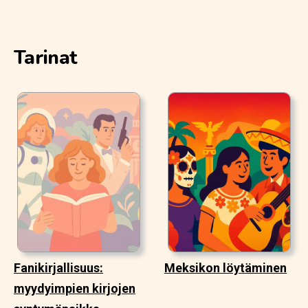
Tarinat
Fanikirjallisuus:
Meksikon löytäminen
myydyimpien kirjojen