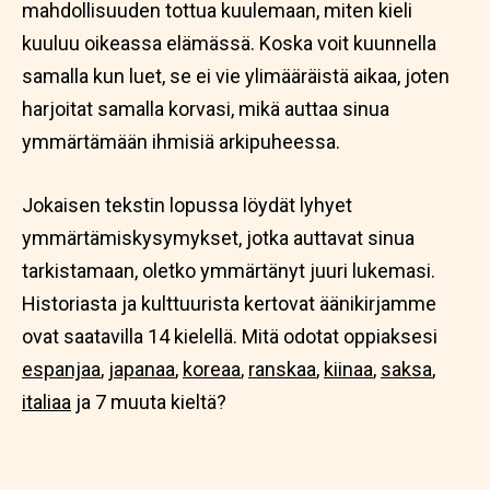
mahdollisuuden tottua kuulemaan, miten kieli
kuuluu oikeassa elämässä. Koska voit kuunnella
samalla kun luet, se ei vie ylimääräistä aikaa, joten
harjoitat samalla korvasi, mikä auttaa sinua
ymmärtämään ihmisiä arkipuheessa.
Jokaisen tekstin lopussa löydät lyhyet
ymmärtämiskysymykset, jotka auttavat sinua
tarkistamaan, oletko ymmärtänyt juuri lukemasi.
Historiasta ja kulttuurista kertovat äänikirjamme
ovat saatavilla 14 kielellä. Mitä odotat oppiaksesi
espanjaa
,
japanaa
,
koreaa
,
ranskaa
,
kiinaa
,
saksa
,
italiaa
ja 7 muuta kieltä?