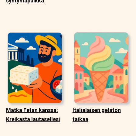
syntymäpaikka
Matka Fetan kanssa:
Italialaisen gelaton
Kreikasta lautasellesi
taikaa