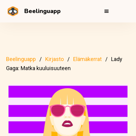
Beelinguapp
Beelinguapp
Kirjasto
Elämäkerrat
Lady
Gaga: Matka kuuluisuuteen