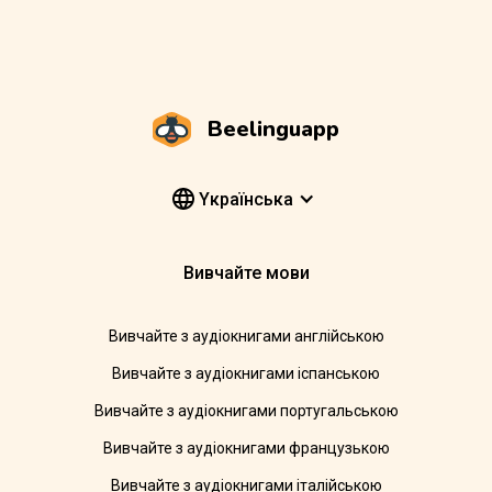
Beelinguapp
Yкраїнська
Вивчайте мови
Вивчайте з аудіокнигами англійською
Вивчайте з аудіокнигами іспанською
Вивчайте з аудіокнигами португальською
Вивчайте з аудіокнигами французькою
Вивчайте з аудіокнигами італійською