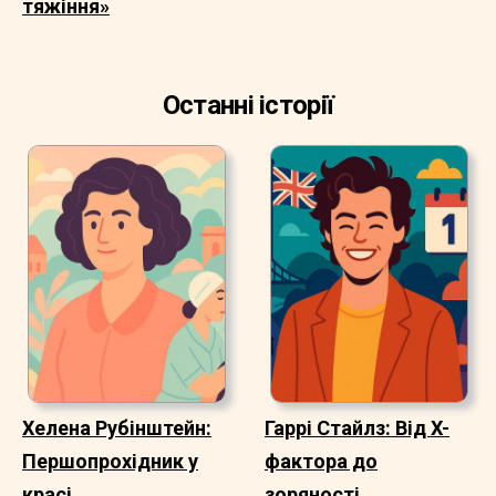
тяжіння»
Останні історії
Хелена Рубінштейн:
Гаррі Стайлз: Від X-
Першопрохідник у
фактора до
красі
зоряності