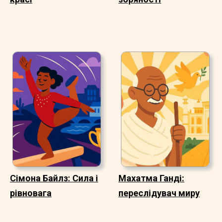
Сімона Байлз: Сила і
Махатма Ганді:
рівновага
переслідувач миру