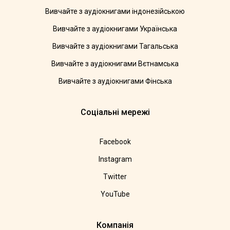
Вивчайте з аудіокнигами індонезійською
Вивчайте з аудіокнигами Українська
Вивчайте з аудіокнигами Тагальська
Вивчайте з аудіокнигами Вєтнамська
Вивчайте з аудіокнигами Фінська
Соціальні мережі
Facebook
Instagram
Twitter
YouTube
Компанія