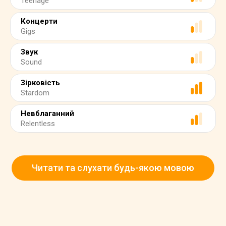
Teenage
Концерти
Gigs
Звук
Sound
Зірковість
Stardom
Невблаганний
Relentless
Читати та слухати будь-якою мовою