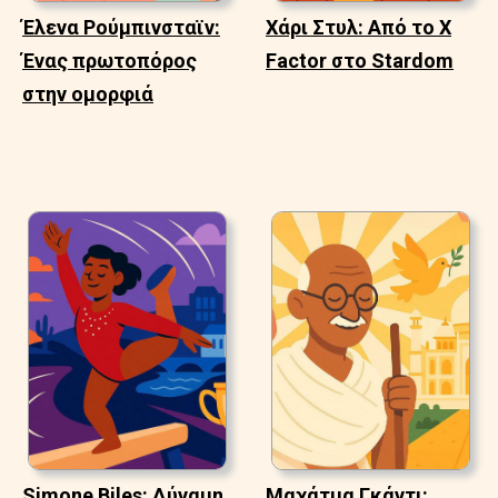
Έλενα Ρούμπινσταϊν:
Χάρι Στυλ: Από το X
Ένας πρωτοπόρος
Factor στο Stardom
στην ομορφιά
Simone Biles: Δύναμη
Μαχάτμα Γκάντι: