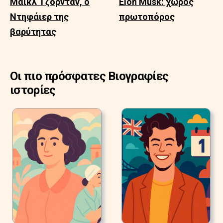
Μάικλ Τζόρνταν, ο
Elon Musk: χώρος
Ντηφάιερ της
πρωτοπόρος
βαρύτητας
Οι πιο πρόσφατες Βιογραφίες
ιστορίες