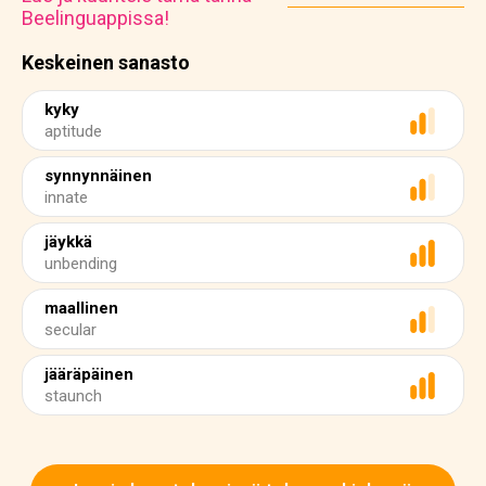
Beelinguappissa!
Keskeinen sanasto
kyky
aptitude
synnynnäinen
innate
jäykkä
unbending
maallinen
secular
jääräpäinen
staunch