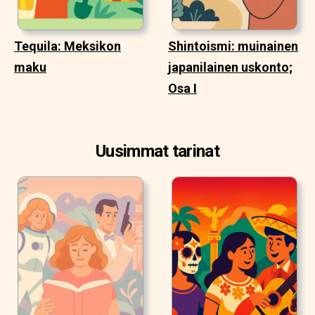
Tequila: Meksikon
Shintoismi: muinainen
maku
japanilainen uskonto;
Osa I
Uusimmat tarinat