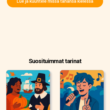
Lue ja kuuntele missä tahansa kielessä
Suosituimmat tarinat