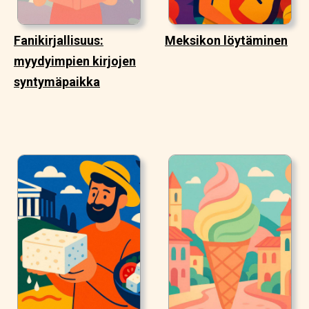
Fanikirjallisuus:
Meksikon löytäminen
myydyimpien kirjojen
syntymäpaikka