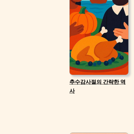
추수감사절의 간략한 역
사