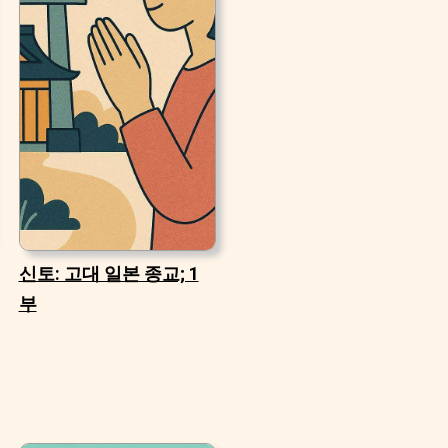
신토: 고대 일본 종교; 1
부