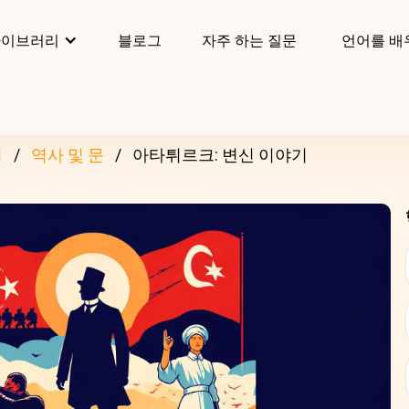
라이브러리
블로그
자주 하는 질문
언어를 배
리
역사 및 문
아타튀르크: 변신 이야기