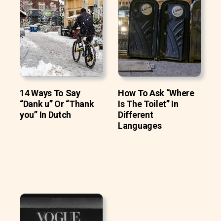
14 Ways To Say
How To Ask “Where
“Dank u” Or “Thank
Is The Toilet” In
you” In Dutch
Different
Languages