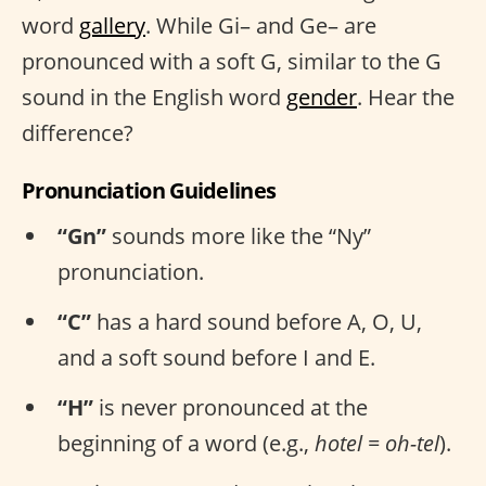
word
gallery
. While Gi– and Ge– are
pronounced with a soft G, similar to the G
sound in the English word
gender
. Hear the
difference?
Pronunciation Guidelines
“Gn”
sounds more like the “Ny”
pronunciation.
“C”
has a hard sound before A, O, U,
and a soft sound before I and E.
“H”
is never pronounced at the
beginning of a word (e.g.,
hotel = oh-tel
).