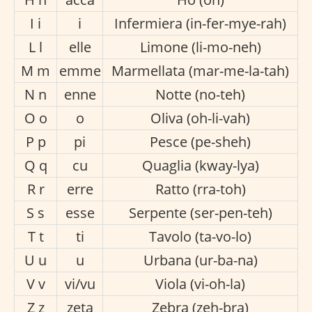
I i
i
Infermiera (in-fer-mye-rah)
L l
elle
Limone (li-mo-neh)
M m
emme
Marmellata (mar-me-la-tah)
N n
enne
Notte (no-teh)
O o
o
Oliva (oh-li-vah)
P p
pi
Pesce (pe-sheh)
Q q
cu
Quaglia (kway-lya)
R r
erre
Ratto (rra-toh)
S s
esse
Serpente (ser-pen-teh)
T t
ti
Tavolo (ta-vo-lo)
U u
u
Urbana (ur-ba-na)
V v
vi/vu
Viola (vi-oh-la)
Z z
zeta
Zebra (zeh-bra)