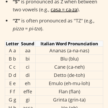
“S”
is pronounced as Z when between
two vowels (e.g.,
casa = ca-za
).
“Z”
is often pronounced as "TZ" (e.g.,
pizza = pi-tza
).
Letter
Sound
Italian Word Pronunciation
A a
aa
Ananas (a-na-nas)
B b
bi
Blu (blu)
C c
ci
Cane (ca-neh)
D d
di
Detto (de-toh)
E e
eh
Emulo (eh-mu-loh)
F f
effe
Flan (flan)
G g
gi
Grinta (grin-ta)
H h
acca
Ho (oh)