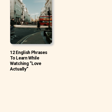
12 English Phrases
To Learn While
Watching “Love
Actually”