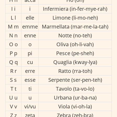
I i
i
Infermiera (in-fer-mye-rah)
L l
elle
Limone (li-mo-neh)
M m
emme
Marmellata (mar-me-la-tah)
N n
enne
Notte (no-teh)
O o
o
Oliva (oh-li-vah)
P p
pi
Pesce (pe-sheh)
Q q
cu
Quaglia (kway-lya)
R r
erre
Ratto (rra-toh)
S s
esse
Serpente (ser-pen-teh)
T t
ti
Tavolo (ta-vo-lo)
U u
u
Urbana (ur-ba-na)
V v
vi/vu
Viola (vi-oh-la)
Z z
zeta
Zebra (zeh-bra)