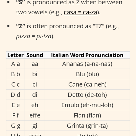
“S”
is pronounced as Z when between
two vowels (e.g.,
casa = ca-za
).
“Z”
is often pronounced as "TZ" (e.g.,
pizza = pi-tza
).
Letter
Sound
Italian Word Pronunciation
A a
aa
Ananas (a-na-nas)
B b
bi
Blu (blu)
C c
ci
Cane (ca-neh)
D d
di
Detto (de-toh)
E e
eh
Emulo (eh-mu-loh)
F f
effe
Flan (flan)
G g
gi
Grinta (grin-ta)
H h
acca
Ho (oh)