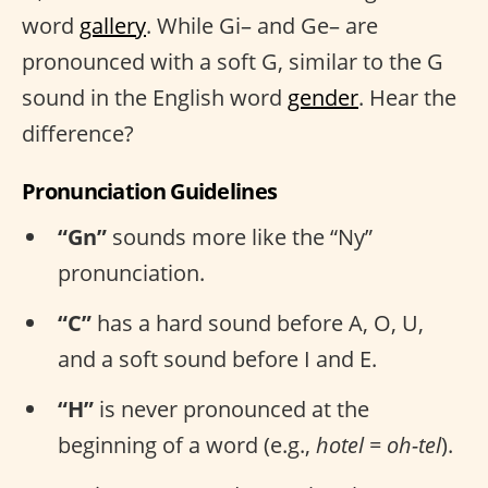
word
gallery
. While Gi– and Ge– are
pronounced with a soft G, similar to the G
sound in the English word
gender
. Hear the
difference?
Pronunciation Guidelines
“Gn”
sounds more like the “Ny”
pronunciation.
“C”
has a hard sound before A, O, U,
and a soft sound before I and E.
“H”
is never pronounced at the
beginning of a word (e.g.,
hotel = oh-tel
).