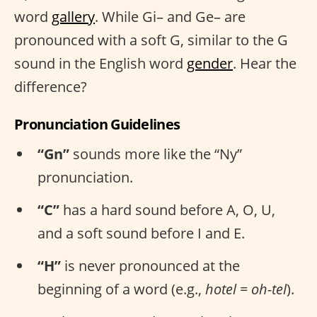
word
gallery
. While Gi– and Ge– are
pronounced with a soft G, similar to the G
sound in the English word
gender
. Hear the
difference?
Pronunciation Guidelines
“Gn”
sounds more like the “Ny”
pronunciation.
“C”
has a hard sound before A, O, U,
and a soft sound before I and E.
“H”
is never pronounced at the
beginning of a word (e.g.,
hotel = oh-tel
).