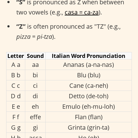
“S”
is pronounced as Z when between
two vowels (e.g.,
casa = ca-za
).
“Z”
is often pronounced as "TZ" (e.g.,
pizza = pi-tza
).
Letter
Sound
Italian Word Pronunciation
A a
aa
Ananas (a-na-nas)
B b
bi
Blu (blu)
C c
ci
Cane (ca-neh)
D d
di
Detto (de-toh)
E e
eh
Emulo (eh-mu-loh)
F f
effe
Flan (flan)
G g
gi
Grinta (grin-ta)
H h
acca
Ho (oh)