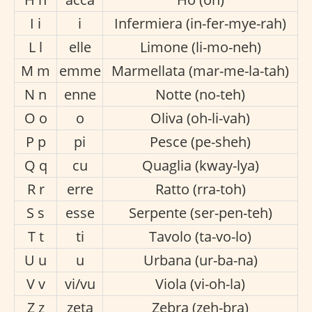
I i
i
Infermiera (in-fer-mye-rah)
L l
elle
Limone (li-mo-neh)
M m
emme
Marmellata (mar-me-la-tah)
N n
enne
Notte (no-teh)
O o
o
Oliva (oh-li-vah)
P p
pi
Pesce (pe-sheh)
Q q
cu
Quaglia (kway-lya)
R r
erre
Ratto (rra-toh)
S s
esse
Serpente (ser-pen-teh)
T t
ti
Tavolo (ta-vo-lo)
U u
u
Urbana (ur-ba-na)
V v
vi/vu
Viola (vi-oh-la)
Z z
zeta
Zebra (zeh-bra)