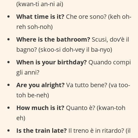
(kwan-ti an-ni ai)
What time is it?
Che ore sono? (keh oh-
reh soh-noh)
Where is the bathroom?
Scusi, dov’è il
bagno? (skoo-si doh-vey il ba-nyo)
When is your birthday?
Quando compi
gli anni?
Are you alright?
Va tutto bene? (va too-
toh be-neh)
How much is it?
Quanto è? (kwan-toh
eh)
Is the train late?
Il treno è in ritardo? (il