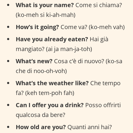
What is your name?
Come si chiama?
(ko-meh si ki-ah-mah)
How’s it going?
Come va? (ko-meh vah)
Have you already eaten?
Hai già
mangiato? (ai ja man-ja-toh)
What’s new?
Cosa c’è di nuovo? (ko-sa
che di noo-oh-voh)
What’s the weather like?
Che tempo
fa? (keh tem-poh fah)
Can I offer you a drink?
Posso offrirti
qualcosa da bere?
How old are you?
Quanti anni hai?