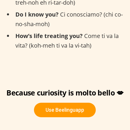
treh-noh eh ri-tar-doh)
Do I know you?
Ci conosciamo? (chi co-
no-sha-moh)
How’s life treating you?
Come ti va la
vita? (koh-meh ti va la vi-tah)
Because curiosity is molto bello 💋
Use Beelinguapp