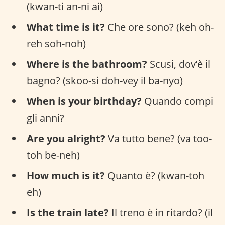
(kwan-ti an-ni ai)
What time is it?
Che ore sono? (keh oh-
reh soh-noh)
Where is the bathroom?
Scusi, dov’è il
bagno? (skoo-si doh-vey il ba-nyo)
When is your birthday?
Quando compi
gli anni?
Are you alright?
Va tutto bene? (va too-
toh be-neh)
How much is it?
Quanto è? (kwan-toh
eh)
Is the train late?
Il treno è in ritardo? (il