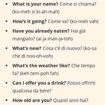
What is your name?
Come si chiama?
(ko-meh si ki-ah-mah)
How’s it going?
Come va? (ko-meh vah)
Have you already eaten?
Hai già
mangiato? (ai ja man-ja-toh)
What’s new?
Cosa c’è di nuovo? (ko-sa
che di noo-oh-voh)
What’s the weather like?
Che tempo
fa? (keh tem-poh fah)
Can I offer you a drink?
Posso offrirti
qualcosa da bere?
How old are you?
Quanti anni hai?