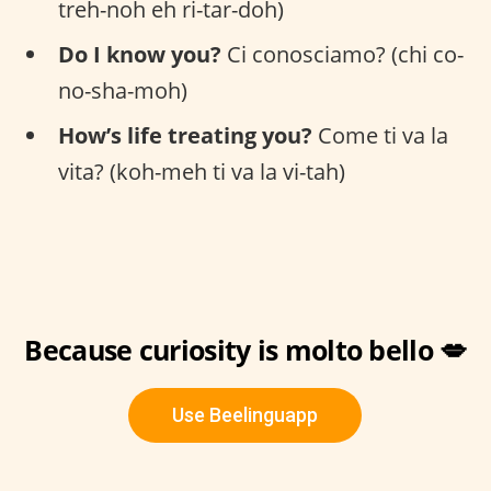
treh-noh eh ri-tar-doh)
Do I know you?
Ci conosciamo? (chi co-
no-sha-moh)
How’s life treating you?
Come ti va la
vita? (koh-meh ti va la vi-tah)
Because curiosity is molto bello 💋
Use Beelinguapp