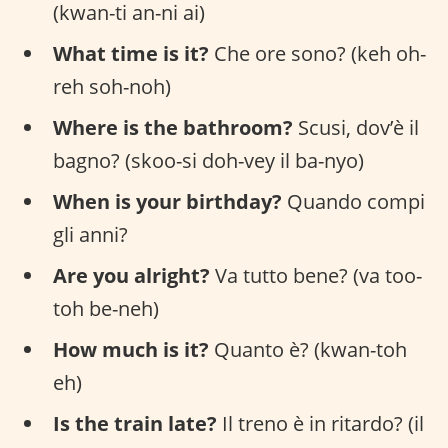
(kwan-ti an-ni ai)
What time is it?
Che ore sono? (keh oh-
reh soh-noh)
Where is the bathroom?
Scusi, dov’è il
bagno? (skoo-si doh-vey il ba-nyo)
When is your birthday?
Quando compi
gli anni?
Are you alright?
Va tutto bene? (va too-
toh be-neh)
How much is it?
Quanto è? (kwan-toh
eh)
Is the train late?
Il treno è in ritardo? (il