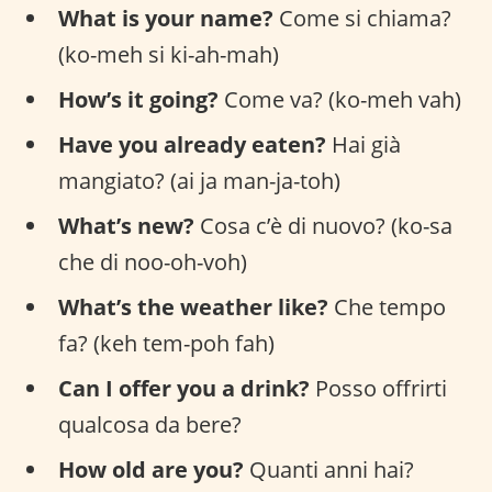
What is your name?
Come si chiama?
(ko-meh si ki-ah-mah)
How’s it going?
Come va? (ko-meh vah)
Have you already eaten?
Hai già
mangiato? (ai ja man-ja-toh)
What’s new?
Cosa c’è di nuovo? (ko-sa
che di noo-oh-voh)
What’s the weather like?
Che tempo
fa? (keh tem-poh fah)
Can I offer you a drink?
Posso offrirti
qualcosa da bere?
How old are you?
Quanti anni hai?