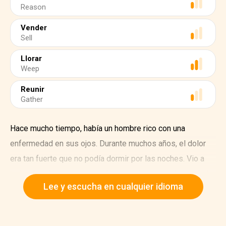
Reason
Vender
Sell
Llorar
Weep
Reunir
Gather
Hace mucho tiempo, había un hombre rico con una
enfermedad en sus ojos. Durante muchos años, el dolor
era tan fuerte que no podía dormir por las noches. Vio a
todos los doctores que pudo, pero ninguno pudo ayudarlo.
Lee y escucha en cualquier idioma
"¿De qué me sirve todo mi dinero?" exclamó de mal
humor.
Finalmente, se desesperó tanto que mando mensajeros a