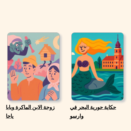
حكاية حورية البحر في
زوجة الابن الماكرة وبابا
وارسو
ياجا