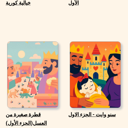
الأول
خيالية كورية
سنو وايت - الجزء الاول
قطرة صغيرة من
العسل(الجزء الأول)