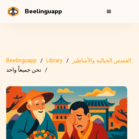
Beelinguapp
القصص الخيالية والأساطير
Library
Beelinguapp
نحن جميعاً واحد