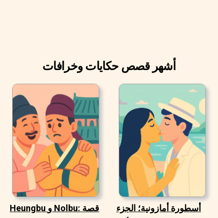
ليبيع سلال من الحلوى، لكنه كان طيب القلب لدرجة انه منح
بقدر ما باع، لذلك كان دائما فقيرا.
أشهر قصص حكايات وخرافات
أسطورة أمازونية؛ الجزء
Heungbu و Nolbu: قصة