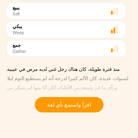
يبيع
Sell
يبكي
Weep
جمع
Gather
منذ فترة طويلة، كان هناك رجل غني لديه مرض في عينيه.
لسنوات عديدة، كان الألم كبيرا لدرجة أنه لم يستطيع النوم ليلا.
ورأى ما في وسعه من الأطباء، لكن أيا منها لم يتمكن من
مساعدته.
اقرأ واستمع بأي لغة
"ما فائدة كل ما عندي من المال؟" قال منزعجا.
وأخيرا، أصبح يائس لدرجة أنه أرسل المنادين عبر المدينة
يعرضون مكافأة لمن يتمكن من علاجه.
الآن، في تلك المدينة، عاش بائع حلوى متجول مسن. انه يتجول