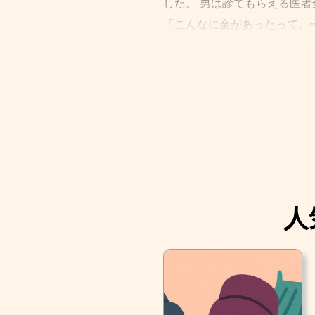
した。 男は診てもらえる医
「こんなに金があったって、
とうとう、男は絶望的な気持
その時、この町には、年老い
も親切だったため、売った分
人