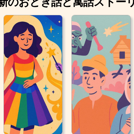
新のおとぎ話と寓話ストー