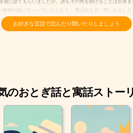
者全員に診てもらいましたが、誰もその男を助けることは出来ま
一体何の役に立つっていうんだ？」 男はあえぎ、苦しみました
ちになったため、治してくれる者には褒美をやると、町中に使
お好きな言語で読んだり聞いたりしましょう
た飴売りが暮らしていました。 男は籠いっぱいの飴を売り歩い
と同じくらい人にあげてしまい、そのせいで飴売りは、いつも
気のおとぎ話と寓話ストー