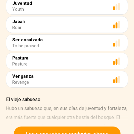
Juventud
Youth
Jabalí
Boar
Ser ensalzado
To be praised
Pastura
Pasture
Venganza
Revenge
El viejo sabueso
Hubo un sabueso que, en sus días de juventud y fortaleza,
era más fuerte que cualquier otra bestia del bosque. El
sabueso encontró en su vejez un jabalí y trató de atraparlo.
Lee y escucha en cualquier idioma