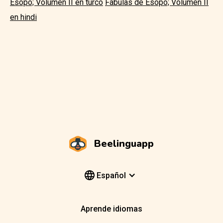
Esopo; Volumen II en turco
Fábulas de Esopo; Volumen II
en hindi
Beelinguapp
Español
Aprende idiomas