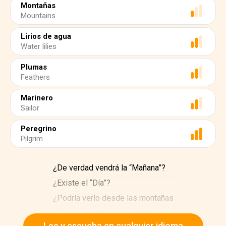
Montañas
Mountains
Lirios de agua
Water lilies
Plumas
Feathers
Marinero
Sailor
Peregrino
Pilgrim
¿De verdad vendrá la “Mañana”?
¿Existe el “Día”?
¿Podría verlo desde las montañas
si fuera tan alta como ellas?
Lee y escucha en cualquier idioma