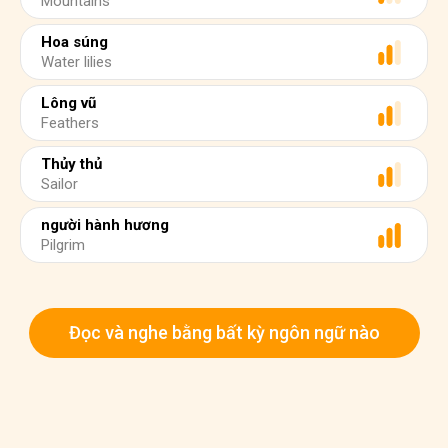
Mountains
Hoa súng
Water lilies
Lông vũ
Feathers
Thủy thủ
Sailor
người hành hương
Pilgrim
Đọc và nghe bằng bất kỳ ngôn ngữ nào