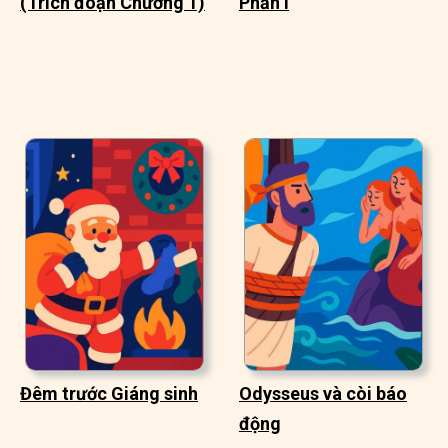
(Trích đoạn Chương 1)
Phần I
Đêm trước Giáng sinh
Odysseus và còi báo
động