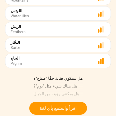
Mountains
اللوتس
Water lilies
الريش
Feathers
البحّار
Sailor
الحاج
Pilgrim
هل سيكون هناك حقًا "صباح"؟
هل هناك شيء مثل "يوم"؟
هل يمكنني رؤيته من الجبال
إذا كنت طويل القامة مثلهم؟
اقرأ واستمع بأي لغة