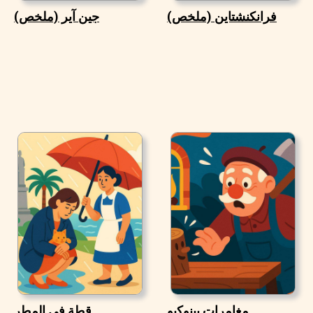
فرانكنشتاين (ملخص)
جين آير (ملخص)
مغامرات بينوكيو
قطة في المطر