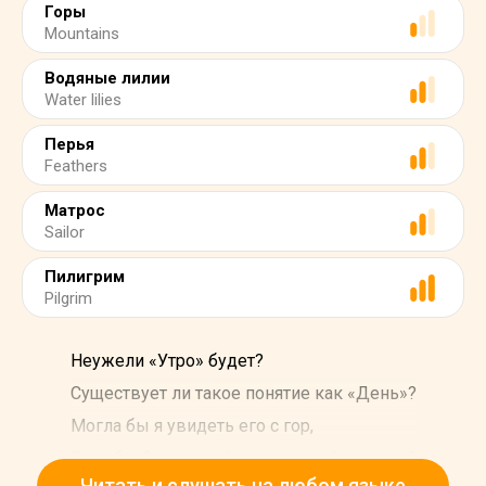
Горы
Mountains
Водяные лилии
Water lilies
Перья
Feathers
Матрос
Sailor
Пилигрим
Pilgrim
Неужели «Утро» будет?
Существует ли такое понятие как «День»?
Могла бы я увидеть его с гор,
Если бы была такой же высокой, как они?
Читать и слушать на любом языке