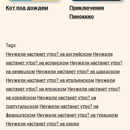
Кот под дождем
Приключения
Пиноккио
Tags:
Неужели настанет утро? на английском
Неужели
настанет утро? на испанском
Неужели настанет утро?
на немецком
Неужели настанет утро? на шведском
Неужели настанет утро? на итальянском
Неужели
настанет утро? на японском
Неужели настанет утро?
на корейском
Неужели настанет утро? на
португальском
Неужели настанет утро? на
французском
Неужели настанет утро? на турецком
Неужели настанет утро? на хинди