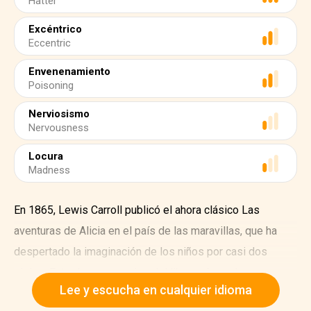
Hatter
Excéntrico
Eccentric
Envenenamiento
Poisoning
Nerviosismo
Nervousness
Locura
Madness
En 1865, Lewis Carroll publicó el ahora clásico Las
aventuras de Alicia en el país de las maravillas, que ha
despertado la imaginación de los niños por casi dos
siglos. Entre los personajes del libro sobresale un
Lee y escucha en cualquier idioma
excéntrico sombrerero loco que anfitriona una