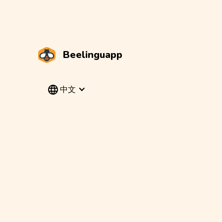
Beelinguapp
中文