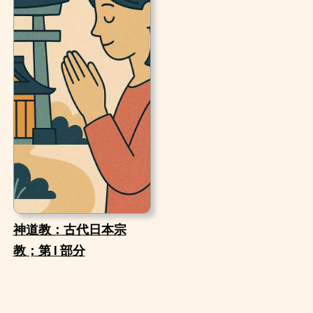
神道教：古代日本宗
教；第 I 部分