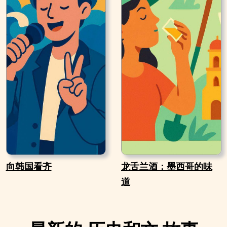
向韩国看齐
龙舌兰酒：墨西哥的味
道