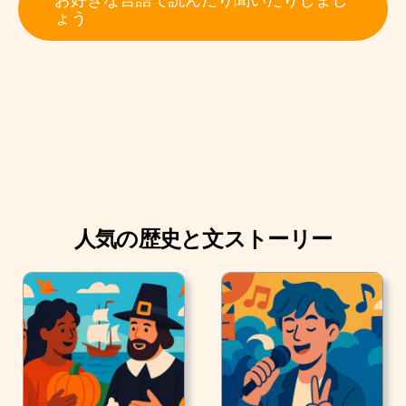
る風変わりなマッド・ハッターです。
ょう
しかし、マッド・ハッターは本当に狂っていたのでしょ
うか?
人気の歴史と文ストーリー