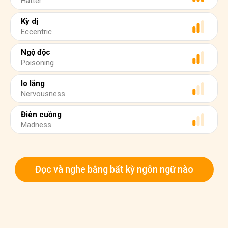
Hatter
Kỳ dị
Eccentric
Ngộ độc
Poisoning
lo lắng
Nervousness
Điên cuồng
Madness
Đọc và nghe bằng bất kỳ ngôn ngữ nào