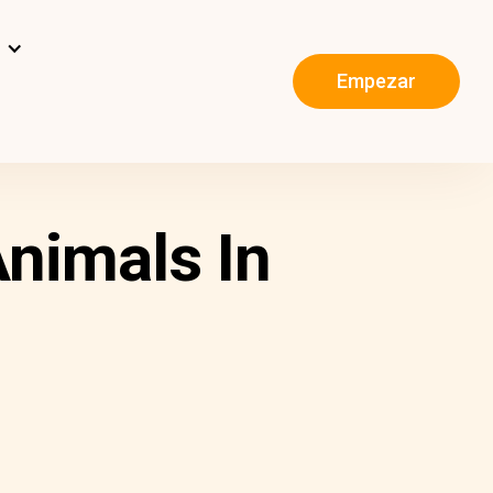
s
Empezar
nimals In