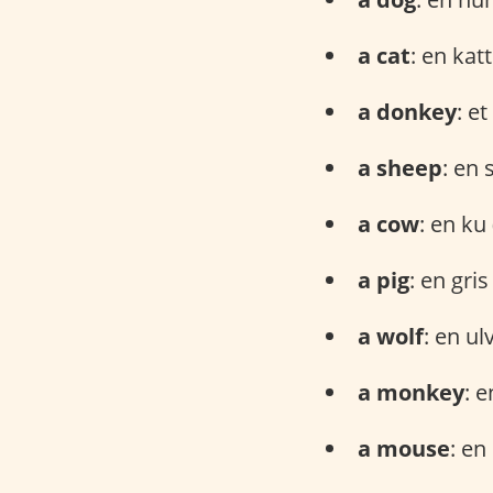
a cat
: en katt
a donkey
: et
a sheep
: en 
a cow
: en ku
a pig
: en gris
a wolf
: en ul
a monkey
: 
a mouse
: e