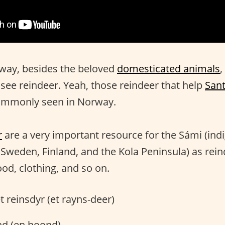
way, besides the beloved
domesticated animals
,
ee reindeer. Yeah, those reindeer that help
Sant
ommonly seen in Norway.
r
are a very important resource for the Sámi (in
, Sweden, Finland, and the Kola Peninsula) as rei
ood, clothing, and so on.
et reinsdyr (et rayns-deer)
nd (en hoond)