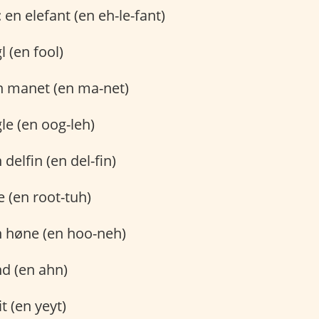
: en elefant (en eh-le-fant)
l (en fool)
en manet (en ma-net)
gle (en oog-leh)
n delfin (en del-fin)
te (en root-tuh)
n høne (en hoo-neh)
nd (en ahn)
it (en yeyt)