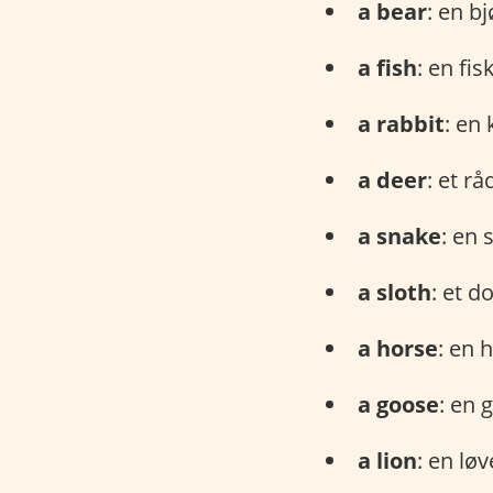
a bear
: en b
a fish
: en fis
a rabbit
: en
a deer
: et rå
a snake
: en 
a sloth
: et d
a horse
: en 
a goose
: en 
a lion
: en løv