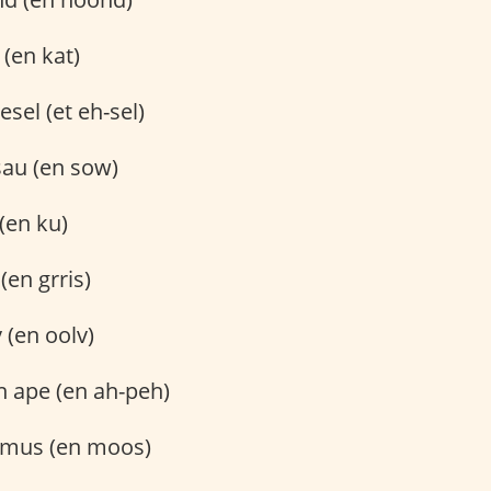
 (en kat)
 esel (et eh-sel)
sau (en sow)
 (en ku)
 (en grris)
v (en oolv)
en ape (en ah-peh)
n mus (en moos)