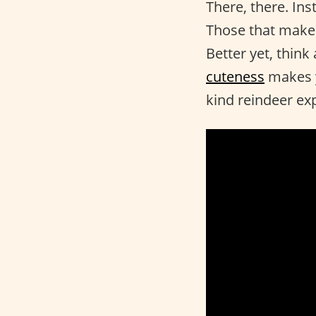
There, there. In
Those that make
Better yet, thin
cuteness
makes yo
kind reindeer ex