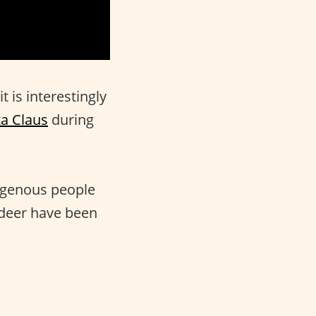
 it is interestingly
a Claus
during
digenous people
ndeer have been