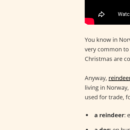
You know in Nor
very common to s
Christmas are c
Anyway,
reindee
living in Norway
used for trade, f
a reindeer
: 
a dog
: en hu