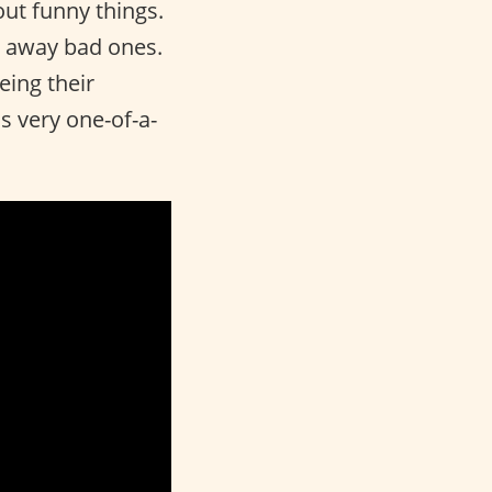
out funny things.
o away bad ones.
eing their
is very one-of-a-