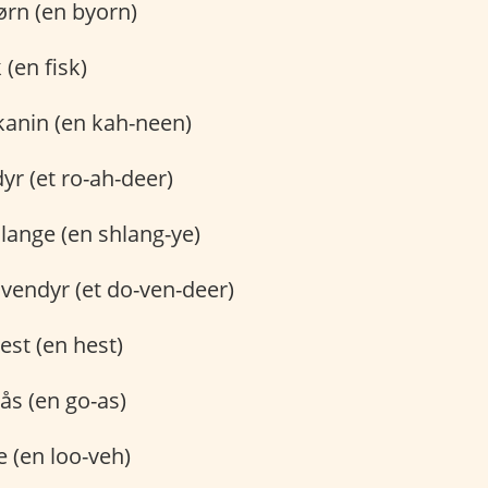
jørn (en byorn)
k (en fisk)
 kanin (en kah-neen)
dyr (et ro-ah-deer)
slange (en shlang-ye)
ovendyr (et do-ven-deer)
hest (en hest)
gås (en go-as)
e (en loo-veh)