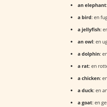
an elephant
a bird
: en fug
a jellyfish
: 
an owl
: en u
a dolphin
: e
a rat
: en rot
a chicken
: e
a duck
: en a
a goat
: en ge