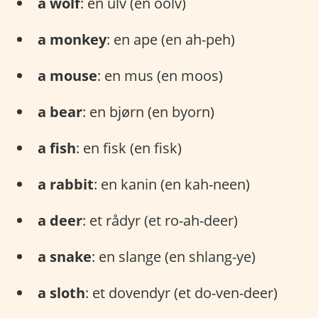
a wolf
: en ulv (en oolv)
a monkey
: en ape (en ah-peh)
a mouse
: en mus (en moos)
a bear
: en bjørn (en byorn)
a fish
: en fisk (en fisk)
a rabbit
: en kanin (en kah-neen)
a deer
: et rådyr (et ro-ah-deer)
a snake
: en slange (en shlang-ye)
a sloth
: et dovendyr (et do-ven-deer)