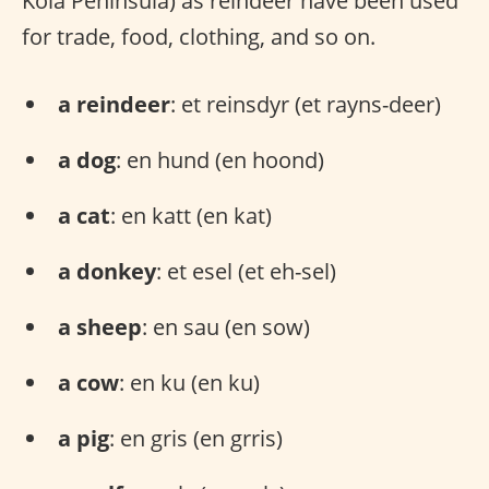
Kola Peninsula) as reindeer have been used
for trade, food, clothing, and so on.
a reindeer
: et reinsdyr (et rayns-deer)
a dog
: en hund (en hoond)
a cat
: en katt (en kat)
a donkey
: et esel (et eh-sel)
a sheep
: en sau (en sow)
a cow
: en ku (en ku)
a pig
: en gris (en grris)