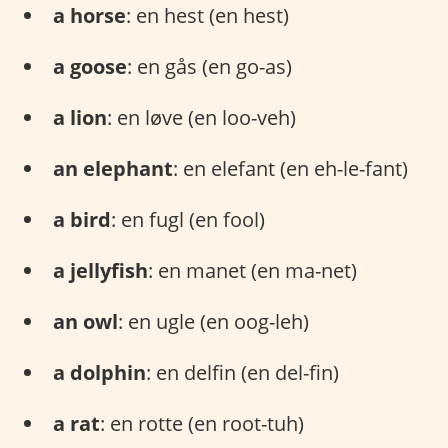
a horse
: en hest (en hest)
a goose
: en gås (en go-as)
a lion
: en løve (en loo-veh)
an elephant
: en elefant (en eh-le-fant)
a bird
: en fugl (en fool)
a jellyfish
: en manet (en ma-net)
an owl
: en ugle (en oog-leh)
a dolphin
: en delfin (en del-fin)
a rat
: en rotte (en root-tuh)