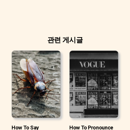
관련 게시글
How To Say
How To Pronounce