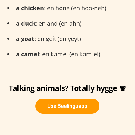
a chicken
: en høne (en hoo-neh)
a duck
: en and (en ahn)
a goat
: en geit (en yeyt)
a camel
: en kamel (en kam-el)
Talking animals? Totally hygge 🧣
Use Beelinguapp