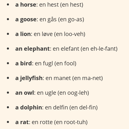
a horse
: en hest (en hest)
a goose
: en gås (en go-as)
a lion
: en løve (en loo-veh)
an elephant
: en elefant (en eh-le-fant)
a bird
: en fugl (en fool)
a jellyfish
: en manet (en ma-net)
an owl
: en ugle (en oog-leh)
a dolphin
: en delfin (en del-fin)
a rat
: en rotte (en root-tuh)