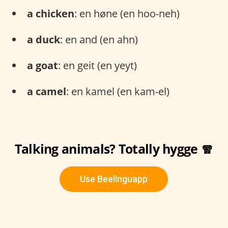
a chicken
: en høne (en hoo-neh)
a duck
: en and (en ahn)
a goat
: en geit (en yeyt)
a camel
: en kamel (en kam-el)
Talking animals? Totally hygge 🧣
Use Beelinguapp