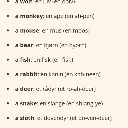
a wolf
: en ulv (en oolv)
a monkey
: en ape (en ah-peh)
a mouse
: en mus (en moos)
a bear
: en bjørn (en byorn)
a fish
: en fisk (en fisk)
a rabbit
: en kanin (en kah-neen)
a deer
: et rådyr (et ro-ah-deer)
a snake
: en slange (en shlang-ye)
a sloth
: et dovendyr (et do-ven-deer)