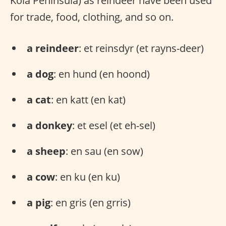
Kola Peninsula) as reindeer have been used
for trade, food, clothing, and so on.
a reindeer
: et reinsdyr (et rayns-deer)
a dog
: en hund (en hoond)
a cat
: en katt (en kat)
a donkey
: et esel (et eh-sel)
a sheep
: en sau (en sow)
a cow
: en ku (en ku)
a pig
: en gris (en grris)