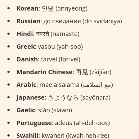
Korean
: 안녕 (annyeong)
Russian
: до свидания (do svidaniya)
Hindi
: नमस्ते (namaste)
Greek
: yasou (yah-soo)
Danish
: farvel (far-vel)
Mandarin Chinese
: 再见 (zàijiàn)
Arabic
: mae alsalama (مع السلامة)
Japanese
: さようなら (sayōnara)
Gaelic
: slán (slawn)
Portuguese
: adeus (ah-deh-oos)
Swahili
: kwaheri (kwah-heh-ree)