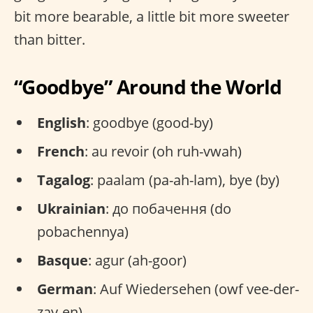
bit more bearable, a little bit more sweeter
than bitter.
“Goodbye” Around the World
English
: goodbye (good-by)
French
: au revoir (oh ruh-vwah)
Tagalog
: paalam (pa-ah-lam), bye (by)
Ukrainian
: до побачення (do
pobachennya)
Basque
: agur (ah-goor)
German
: Auf Wiedersehen (owf vee-der-
zay-en)