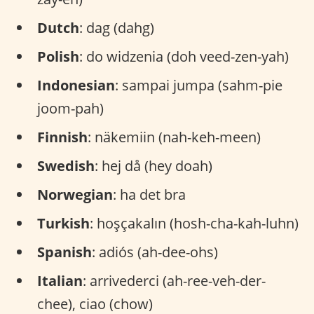
Dutch
: dag (dahg)
Polish
: do widzenia (doh veed-zen-yah)
Indonesian
: sampai jumpa (sahm-pie
joom-pah)
Finnish
: näkemiin (nah-keh-meen)
Swedish
: hej då (hey doah)
Norwegian
: ha det bra
Turkish
: hoşçakalın (hosh-cha-kah-luhn)
Spanish
: adiós (ah-dee-ohs)
Italian
: arrivederci (ah-ree-veh-der-
chee), ciao (chow)