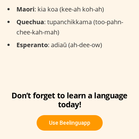
Maori
: kia koa (kee-ah koh-ah)
Quechua
: tupanchikkama (too-pahn-
chee-kah-mah)
Esperanto
: adiaŭ (ah-dee-ow)
Don’t forget to learn a language
today!
Use Beelinguapp