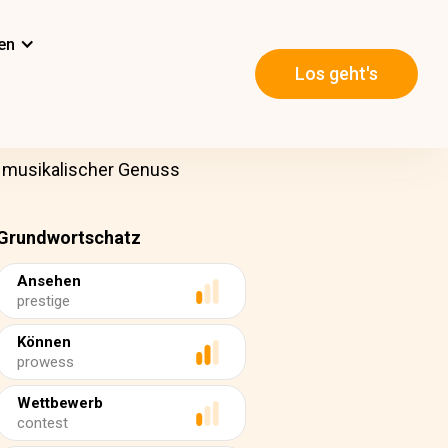
en
Los geht's
 musikalischer Genuss
Grundwortschatz
Ansehen
prestige
Können
prowess
Wettbewerb
contest