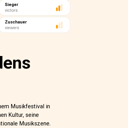
Sieger
victors
Zuschauer
viewers
dens
nem Musikfestival in
en Kultur, seine
ationale Musikszene.