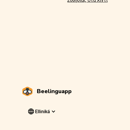
Σουηδίας στα Χίντι
Beelinguapp
Elliniká