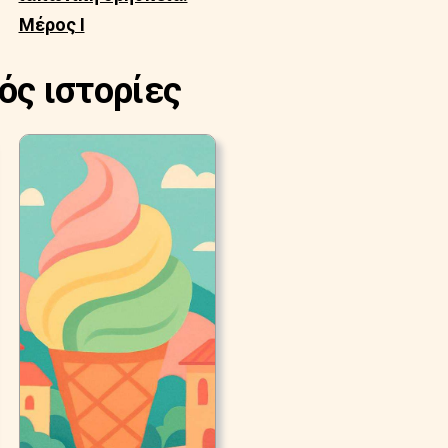
Μέρος Ι
ός ιστορίες