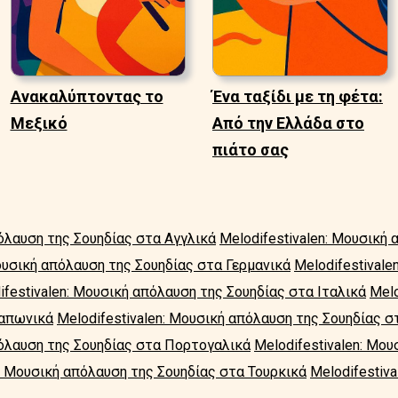
Ανακαλύπτοντας το
Ένα ταξίδι με τη φέτα:
Μεξικό
Από την Ελλάδα στο
πιάτο σας
πόλαυση της Σουηδίας στα Αγγλικά
Melodifestivalen: Μουσική
Μουσική απόλαυση της Σουηδίας στα Γερμανικά
Melodifestivale
ifestivalen: Μουσική απόλαυση της Σουηδίας στα Ιταλικά
Melo
Ιαπωνικά
Melodifestivalen: Μουσική απόλαυση της Σουηδίας σ
πόλαυση της Σουηδίας στα Πορτογαλικά
Melodifestivalen: Μο
n: Μουσική απόλαυση της Σουηδίας στα Τουρκικά
Melodifestiv