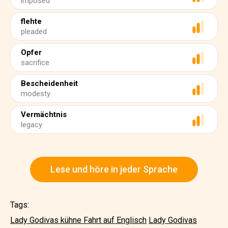
imposed
flehte
pleaded
Opfer
sacrifice
Bescheidenheit
modesty
Vermächtnis
legacy
Lese und höre in jeder Sprache
Tags:
Lady Godivas kühne Fahrt auf Englisch
Lady Godivas