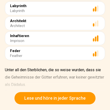
Labyrinth
Labyrinth
Architekt
Architect
Inhaftieren
Imprison
Feder
Feather
Unter all den Sterblichen, die so weise wurden, dass sie
die Geheimnisse der Götter erfuhren, war keiner gewitzter
als Dädalus.
Er baute einst für König Minos von Kreta ein wundervolles
Lese und höre in jeder Sprache
Labyrinth aus sich windenden Wegen. Das Labyrinth war
so gewitzt verworren und verdreht, dass, sobald einmal