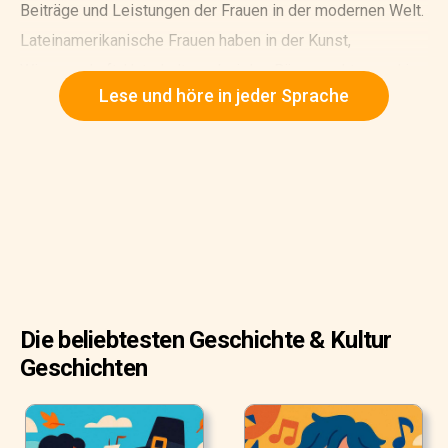
Beiträge und Leistungen der Frauen in der modernen Welt.
Lateinamerikanische Frauen haben in der Kunst,
Wissenschaft, Unterhaltung, bei den Bürgerrechten und in
Lese und höre in jeder Sprache
vielen weiteren Bereichen viel erreicht. Erfahre mehr über
drei lateinamerikanische Frauen, die Geschichte
geschrieben haben.
Die beliebtesten Geschichte & Kultur
Geschichten