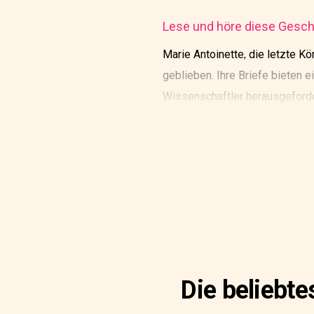
Lese und höre diese Geschi
Marie Antoinette, die letzte Kö
geblieben. Ihre Briefe bieten e
Wissenschaftler herausgeforde
Im Jahr 1982 erwarb das franzö
Revolution an ihren vermutlich
Die beliebt