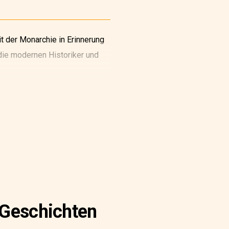
it der Monarchie in Erinnerung
 die modernen Historiker und
rend der Französischen
t hatte.
 Geschichten