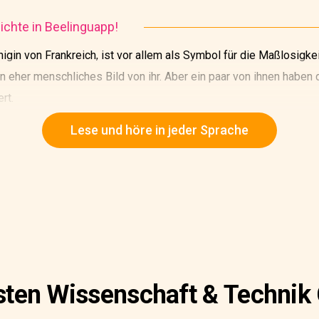
chte in Beelinguapp!
nigin von Frankreich, ist vor allem als Symbol für die Maßlosigke
in eher menschliches Bild von ihr. Aber ein paar von ihnen haben
rt.
sische Nationalarchiv fünfzig Briefe, die Marie Antoinette wäh
Lese und höre in jeder Sprache
en Liebhaber, den schwedischen Grafen Axel von Fersen, gerichte
esten Wissenschaft & Technik