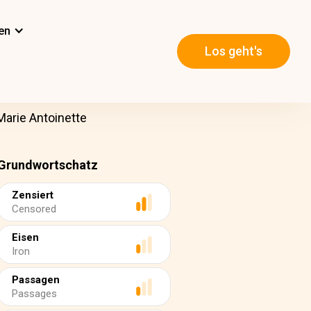
en
Los geht's
Marie Antoinette
Grundwortschatz
Zensiert
Censored
Eisen
Iron
Passagen
Passages