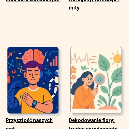
mity
Przyszłość naszych
Dekodowanie flory:
ciał
trudne paradygmaty