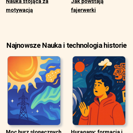
Nauka stojąca za
Jak powstają
motywacją
fajerwerki
Najnowsze Nauka i technologia historie
Moc burz słonecznych
Huragany: formacja i