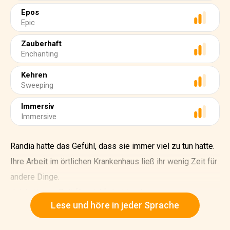
Epos
Epic
Zauberhaft
Enchanting
Kehren
Sweeping
Immersiv
Immersive
Randia hatte das Gefühl, dass sie immer viel zu tun hatte.
Ihre Arbeit im örtlichen Krankenhaus ließ ihr wenig Zeit für
andere Dinge.
„Ich hatte nie Zeit für mich“, dachte sie.
Lese und höre in jeder Sprache
Der Buchclub traf sich einmal im Monat in der örtlichen
Bibliothek. Randia fragte die Gruppenleiterin, was sie tun